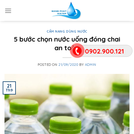
Skip
to
content
CẨM NANG DÙNG NƯỚC
5 bước chọn nước uống đóng chai
an toàn
0902.900.121
POSTED ON
21/09/2020
BY
ADMIN
21
Th9