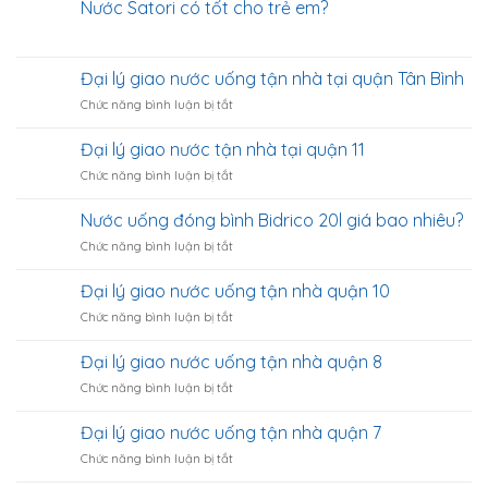
Nước Satori có tốt cho trẻ em?
Đại lý giao nước uống tận nhà tại quận Tân Bình
ở
Chức năng bình luận bị tắt
Đại
lý
Đại lý giao nước tận nhà tại quận 11
giao
ở
Chức năng bình luận bị tắt
nước
Đại
uống
lý
tận
Nước uống đóng bình Bidrico 20l giá bao nhiêu?
giao
nhà
ở
Chức năng bình luận bị tắt
nước
tại
Nước
tận
quận
uống
nhà
Đại lý giao nước uống tận nhà quận 10
Tân
đóng
tại
Bình
ở
Chức năng bình luận bị tắt
bình
quận
Đại
Bidrico
11
lý
20l
Đại lý giao nước uống tận nhà quận 8
giao
giá
ở
Chức năng bình luận bị tắt
nước
bao
Đại
uống
nhiêu?
lý
tận
Đại lý giao nước uống tận nhà quận 7
giao
nhà
ở
Chức năng bình luận bị tắt
nước
quận
Đại
uống
10