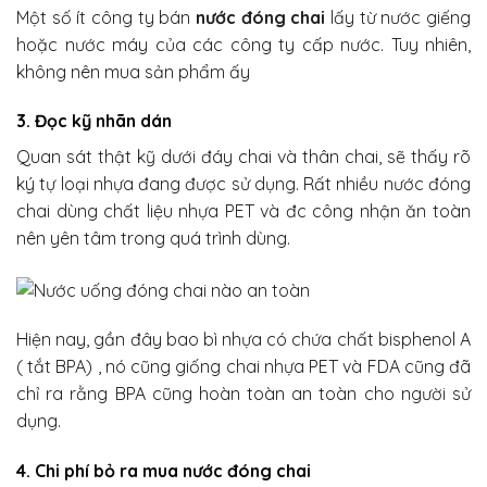
Một số ít công ty bán
nước đóng chai
lấy từ nước giếng
hoặc nước máy của các công ty cấp nước. Tuy nhiên,
không nên mua sản phẩm ấy
3. Đọc kỹ nhãn dán
Quan sát thật kỹ dưới đáy chai và thân chai, sẽ thấy rõ
ký tự loại nhựa đang được sử dụng. Rất nhiều nước đóng
chai dùng chất liệu nhựa PET và đc công nhận ăn toàn
nên yên tâm trong quá trình dùng.
Hiện nay, gần đây bao bì nhựa có chứa chất bisphenol A
( tắt BPA) , nó cũng giống chai nhựa PET và FDA cũng đã
chỉ ra rằng BPA cũng hoàn toàn an toàn cho người sử
dụng.
4. Chi phí bỏ ra mua nước đóng chai