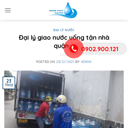
Skip
to
content
ĐẠI LÝ NƯỚC
Đại lý giao nước uống tận nhà
quận 8
0902.900.121
POSTED ON
23/12/2021
BY
ADMIN
23
Th12