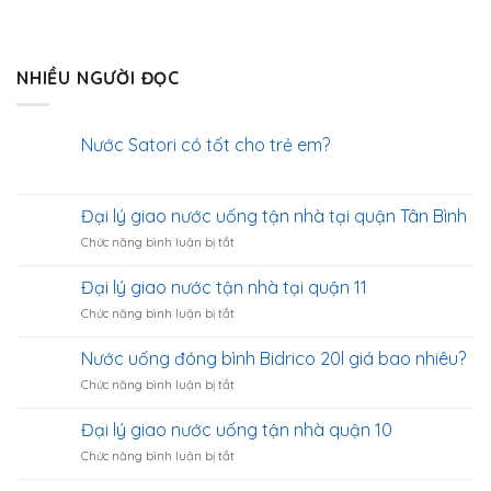
NHIỀU NGƯỜI ĐỌC
Nước Satori có tốt cho trẻ em?
Đại lý giao nước uống tận nhà tại quận Tân Bình
ở
Chức năng bình luận bị tắt
Đại
lý
Đại lý giao nước tận nhà tại quận 11
giao
ở
Chức năng bình luận bị tắt
nước
Đại
uống
lý
tận
Nước uống đóng bình Bidrico 20l giá bao nhiêu?
giao
nhà
ở
Chức năng bình luận bị tắt
nước
tại
Nước
tận
quận
uống
nhà
Đại lý giao nước uống tận nhà quận 10
Tân
đóng
tại
Bình
ở
Chức năng bình luận bị tắt
bình
quận
Đại
Bidrico
11