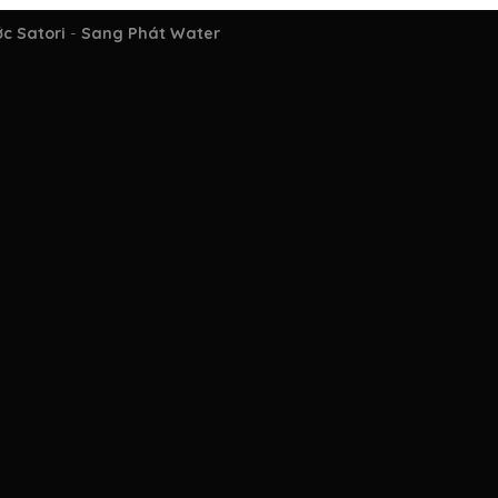
ớc Satori
-
Sang Phát Water