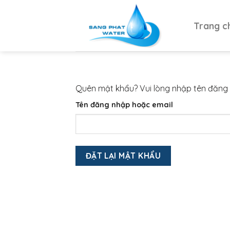
Skip
to
Trang c
content
Quên mật khẩu? Vui lòng nhập tên đăng n
Tên đăng nhập hoặc email
ĐẶT LẠI MẬT KHẨU