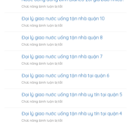
giao
nhà
ở
Chức năng bình luận bị tắt
nước
tại
Nước
tận
quận
uống
nhà
Đại lý giao nước uống tận nhà quận 10
Tân
đóng
tại
Bình
ở
Chức năng bình luận bị tắt
bình
quận
Đại
Bidrico
11
lý
20l
Đại lý giao nước uống tận nhà quận 8
giao
giá
ở
Chức năng bình luận bị tắt
nước
bao
Đại
uống
nhiêu?
lý
tận
Đại lý giao nước uống tận nhà quận 7
giao
nhà
ở
Chức năng bình luận bị tắt
nước
quận
Đại
uống
10
lý
tận
Đại lý giao nước uống tận nhà tại quận 6
giao
nhà
ở
Chức năng bình luận bị tắt
nước
quận
Đại
uống
8
lý
tận
Đại lý giao nước uống tận nhà uy tín tại quận 5
giao
nhà
ở
Chức năng bình luận bị tắt
nước
quận
Đại
uống
7
lý
tận
Đại lý giao nước uống tận nhà uy tín tại quận 4
giao
nhà
ở
Chức năng bình luận bị tắt
nước
tại
Đại
uống
quận
lý
tận