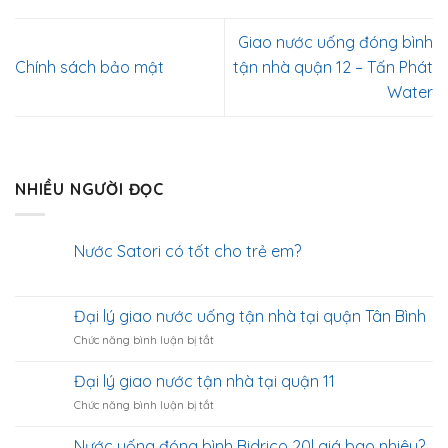
Giao nước uống đóng bình
Chính sách bảo mật
tận nhà quận 12 – Tấn Phát
Water
NHIỀU NGƯỜI ĐỌC
Nước Satori có tốt cho trẻ em?
Đại lý giao nước uống tận nhà tại quận Tân Bình
ở
Chức năng bình luận bị tắt
Đại
lý
Đại lý giao nước tận nhà tại quận 11
giao
ở
Chức năng bình luận bị tắt
nước
Đại
uống
lý
tận
Nước uống đóng bình Bidrico 20l giá bao nhiêu?