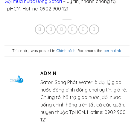
Gọi mua nước uống Satori
– uy tín, nhanh chóng tại
TpHCM. Hotline: 0902 900 121.
This entry was posted in
Chính sách
. Bookmark the
permalink
.
ADMIN
Satori Sang Phát Water là đại lý giao
nước đóng bình đóng chai uy tín, giá rẻ.
Chúng tôi hỗ trợ giao nước, đổi nước
uống chính hãng trên tất cả các quận,
huyện thuộc TpHCM. Hotline: 0902 900
121