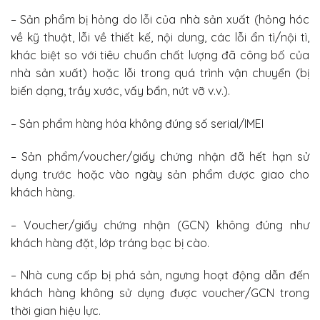
– Sản phẩm bị hỏng do lỗi của nhà sản xuất (hỏng hóc
về kỹ thuật, lỗi về thiết kế, nội dung, các lỗi ẩn tì/nội tì,
khác biệt so với tiêu chuẩn chất lượng đã công bố của
nhà sản xuất) hoặc lỗi trong quá trình vận chuyển (bị
biến dạng, trầy xước, vấy bẩn, nứt vỡ v.v.).
– Sản phẩm hàng hóa không đúng số serial/IMEI
– Sản phẩm/voucher/giấy chứng nhận đã hết hạn sử
dụng trước hoặc vào ngày sản phẩm được giao cho
khách hàng.
– Voucher/giấy chứng nhận (GCN) không đúng như
khách hàng đặt, lớp tráng bạc bị cào.
– Nhà cung cấp bị phá sản, ngưng hoạt động dẫn đến
khách hàng không sử dụng được voucher/GCN trong
thời gian hiệu lực.