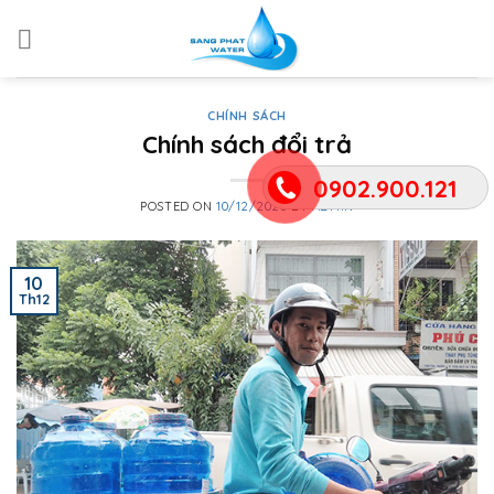
Skip
to
content
CHÍNH SÁCH
Chính sách đổi trả
0902.900.121
POSTED ON
10/12/2020
BY
ADMIN
10
Th12