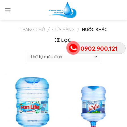
Skip
to
content
TRANG CHỦ
/
CỬA HÀNG
/
NƯỚC KHÁC
LỌC
0902.900.121